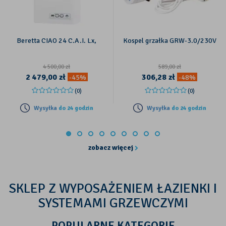
Beretta CIAO 24 C.A.I. Lx,
Kospel grzałka GRW-3.0/230V
4 500,00
zł
589,00
zł
2 479,00
zł
306,28
zł
-45%
-48%
(0)
(0)
Wysyłka
do 24 godzin
Wysyłka
do 24 godzin
zobacz więcej
SKLEP Z WYPOSAŻENIEM ŁAZIENKI I
SYSTEMAMI GRZEWCZYMI
POPULARNE KATEGORIE