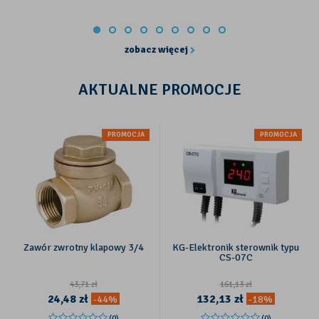
zobacz więcej
AKTUALNE PROMOCJE
PROMOCJA
PROMOCJA
Zawór zwrotny klapowy 3/4
KG-Elektronik sterownik typu
CS-07C
43,71
zł
161,13
zł
24,48
zł
132,13
zł
-44%
-18%
(0)
(0)