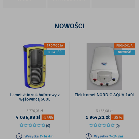
NOWOŚCI
PROMOCJA
PROMOCJA
NOWOŚĆ
NOWOŚĆ
Lemet zbiornik buforowy z
Elektromet NORDIC AQUA 140l
wężownicą 600L
8 776,05
zł
3 168,08
zł
4 036,98
zł
1 964,21
zł
-54%
-38%
(0)
(0)
Wysyłka
7-14 dni
Wysyłka
7-14 dni