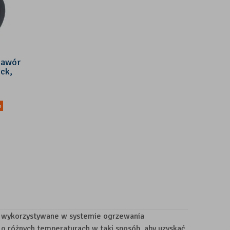
zawór
ck,
%
iej wykorzystywane w systemie ogrzewania
o różnych temperaturach w taki sposób, aby uzyskać