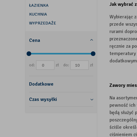
Jak wybrać 
ŁAZIENKA
KUCHNIA
Wybierając z
WYPRZEDAŻE
przede wszys
rurami dopro
przeznaczone
Cena
ręcznie za p
temperatury 
dodatkowym 
od:
zł
do:
zł
Dodatkowe
Zawory mies
Na asortymen
Czas wysyłki
pewność ich 
będą służyć 
poszczególny
ściśle okreś
ciśnieniem 