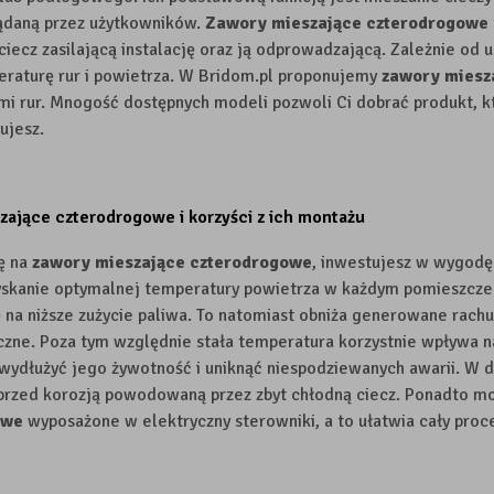
ądaną przez użytkowników.
Zawory mieszające czterodrogowe
ciecz zasilającą instalację oraz ją odprowadzającą. Zależnie od 
raturę rur i powietrza. W Bridom.pl proponujemy
zawory miesz
mi rur. Mnogość dostępnych modeli pozwoli Ci dobrać produkt, 
ujesz.
zające czterodrogowe i korzyści z ich montażu
ę na
zawory mieszające czterodrogowe
, inwestujesz w wygodę
yskanie optymalnej temperatury powietrza w każdym pomieszczen
ę na niższe zużycie paliwa. To natomiast obniża generowane rach
iczne. Poza tym względnie stała temperatura korzystnie wpływa 
wydłużyć jego żywotność i uniknąć niespodziewanych awarii. W
 przed korozją powodowaną przez zbyt chłodną ciecz. Ponadto 
owe
wyposażone w elektryczny sterowniki, a to ułatwia cały proc