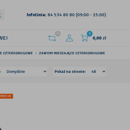
Infolinia:
84 534 80 80
(09:00 - 15:00)
0
0
WE!
0,00
zł
CE CZTERODROGOWE
ZAWORY MIESZAJĄCE CZTERODROGOWE
:
Pokaż na stronie:
OMOCJA