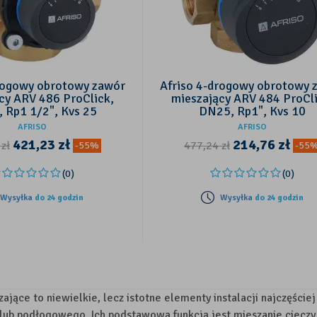
rogowy obrotowy zawór
Afriso 4-drogowy obrotowy 
cy ARV 486 ProClick,
mieszający ARV 484 ProCli
 Rp1 1/2", Kvs 25
DN25, Rp1", Kvs 10
AFRISO
AFRISO
421,23
zł
214,76
zł
7
zł
477,24
zł
-55%
-55
(0)
(0)
Wysyłka
do 24 godzin
Wysyłka
do 24 godzin
ające to niewielkie, lecz istotne elementy instalacji najczęśc
lub podłogowego. Ich podstawową funkcją jest mieszanie cieczy 