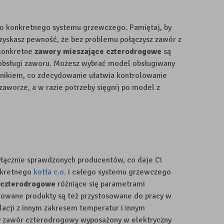
o konkretnego systemu grzewczego. Pamiętaj, by
zyskasz pewność, że bez problemu połączysz zawór z
 konkretne
zawory mieszające czterodrogowe
są
t obsługi zaworu. Możesz wybrać model obsługiwany
nikiem, co zdecydowanie ułatwia kontrolowanie
zaworze, a w razie potrzeby sięgnij po model z
łącznie sprawdzonych producentów, co daje Ci
onkretnego
kotła c.o.
i całego systemu grzewczego
 czterodrogowe
różniące się parametrami
rowane produkty są też przystosowane do pracy w
acji z innym zakresem temperatur i innym
y zawór czterodrogowy wyposażony w elektryczny