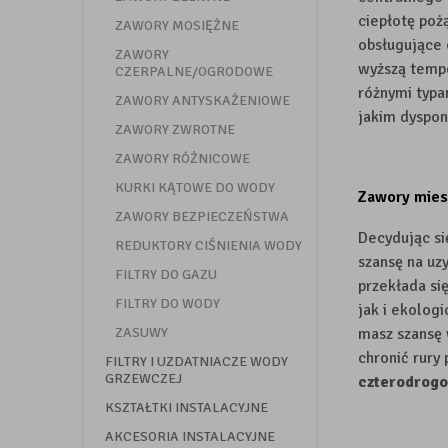
ciepłotę poż
ZAWORY MOSIĘŻNE
obsługujące 
ZAWORY
wyższą tempe
CZERPALNE/OGRODOWE
różnymi typa
ZAWORY ANTYSKAŻENIOWE
jakim dyspon
ZAWORY ZWROTNE
ZAWORY RÓŻNICOWE
KURKI KĄTOWE DO WODY
Zawory mies
ZAWORY BEZPIECZEŃSTWA
Decydując si
REDUKTORY CIŚNIENIA WODY
szansę na uz
FILTRY DO GAZU
przekłada si
FILTRY DO WODY
jak i ekolog
ZASUWY
masz szansę 
chronić rury
FILTRY I UZDATNIACZE WODY
GRZEWCZEJ
czterodrog
KSZTAŁTKI INSTALACYJNE
AKCESORIA INSTALACYJNE