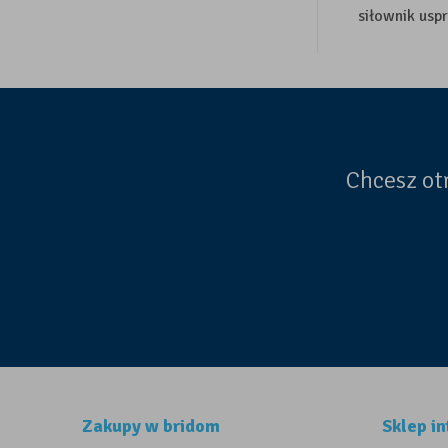
siłownik uspr
Chcesz ot
Zakupy w bridom
Sklep i