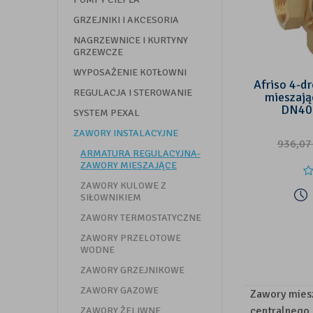
GRZEJNIKI I AKCESORIA
NAGRZEWNICE I KURTYNY
GRZEWCZE
WYPOSAŻENIE KOTŁOWNI
Afriso 4-d
REGULACJA I STEROWANIE
mieszają
DN40,
SYSTEM PEXAL
ZAWORY INSTALACYJNE
936,0
ARMATURA REGULACYJNA-
ZAWORY MIESZAJĄCE
ZAWORY KULOWE Z
SIŁOWNIKIEM
ZAWORY TERMOSTATYCZNE
ZAWORY PRZELOTOWE
WODNE
ZAWORY GRZEJNIKOWE
ZAWORY GAZOWE
Zawory miesz
centralnego 
ZAWORY ŻELIWNE