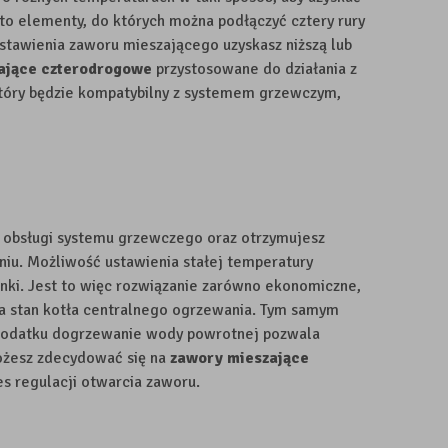
to elementy, do których można podłączyć cztery rury
ustawienia zaworu mieszającego uzyskasz niższą lub
ające czterodrogowe
przystosowane do działania z
który będzie kompatybilny z systemem grzewczym,
 obsługi systemu grzewczego oraz otrzymujesz
iu. Możliwość ustawienia stałej temperatury
unki. Jest to więc rozwiązanie zarówno ekonomiczne,
na stan kotła centralnego ogrzewania. Tym samym
 dodatku dogrzewanie wody powrotnej pozwala
możesz zdecydować się na
zawory mieszające
es regulacji otwarcia zaworu.