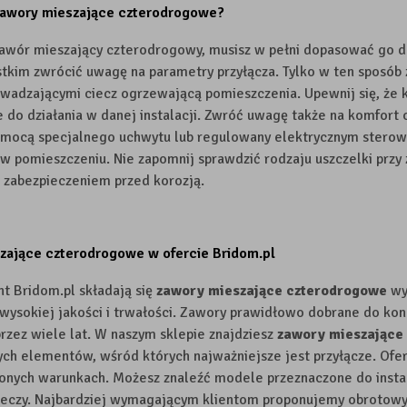
zawory mieszające czterodrogowe?
awór mieszający czterodrogowy, musisz w pełni dopasować go d
tkim zwrócić uwagę na parametry przyłącza. Tylko w ten sposób 
wadzającymi ciecz ogrzewającą pomieszczenia. Upewnij się, że
 do działania w danej instalacji. Zwróć uwagę także na komfor
omocą specjalnego uchwytu lub regulowany elektrycznym sterow
w pomieszczeniu. Nie zapomnij sprawdzić rodzaju uszczelki przy 
zabezpieczeniem przed korozją.
zające czterodrogowe w ofercie Bridom.pl
t Bridom.pl składają się
zawory mieszające czterodrogowe
wy
wysokiej jakości i trwałości. Zawory prawidłowo dobrane do k
przez wiele lat. W naszym sklepie znajdziesz
zawory mieszające
ch elementów, wśród których najważniejsze jest przyłącze. Ofe
lonych warunkach. Możesz znaleźć modele przeznaczone do instal
cieczy. Najbardziej wymagającym klientom proponujemy obrotow