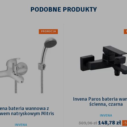
PODOBNE PRODUKTY
PROMOCJA
Invena Paros bateria w
ścienna, czarna
vena bateria wannowa z
awem natryskowym Mitris
INVENA
148,78
zł
309,96
zł
-
INVENA