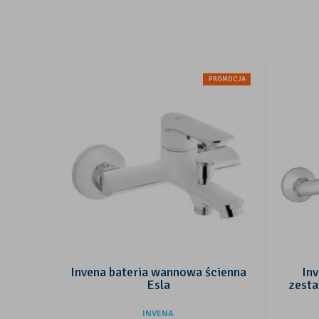
PROMOCJA
Invena bateria wannowa ścienna
In
Esla
zest
INVENA