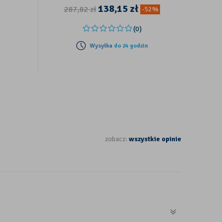
138,15
zł
287,82
zł
9
-52%
(0)
Wysyłka
do 24 godzin
zobacz:
wszystkie opinie