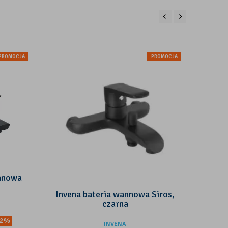
PROMOCJA
PROMOCJA
annowa
Invena bateria wannowa Siros,
Inve
czarna
ob
52%
INVENA