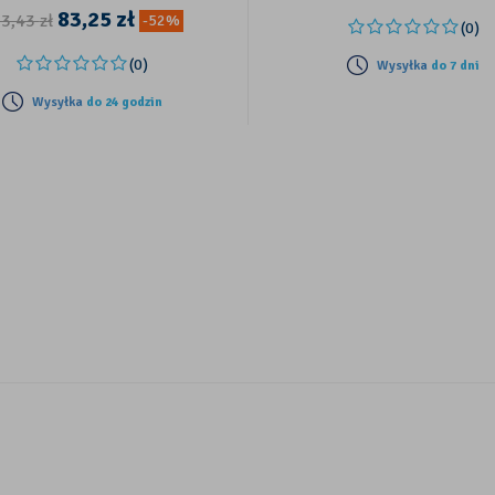
83,25
zł
73,43
zł
-52%
(0)
(0)
Wysyłka
do 7 dni
Wysyłka
do 24 godzin