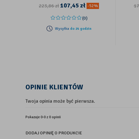
107,45
zł
223,86
zł
1
-52%
(0)
Wysyłka
do 24 godzin
OPINIE KLIENTÓW
Twoja opinia może być pierwsza.
Pokazuje 0-0 z 0 opinii
DODAJ OPINIĘ O PRODUKCIE