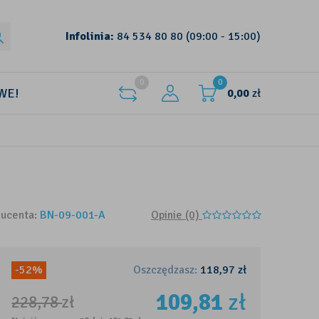
Infolinia:
84 534 80 80
(09:00 - 15:00)
0
0
WE!
0,00
zł
ducenta:
BN-09-001-A
Opinie (0)
-52%
Oszczędzasz:
118,97
zł
109,81
zł
228,78
zł