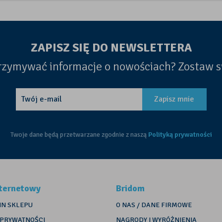
ZAPISZ SIĘ DO NEWSLETTERA
rzymywać informacje o nowościach? Zostaw s
Zapisz mnie
Twoje dane będą przetwarzane zgodnie z naszą
Polityką prywatności
nternetowy
Bridom
N SKLEPU
O NAS / DANE FIRMOWE
 PRYWATNOŚCI
NAGRODY I WYRÓŻNIENIA