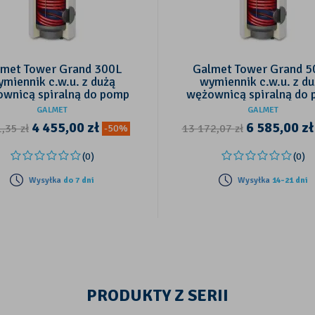
lmet Tower Grand 300L
Galmet Tower Grand 5
miennik c.w.u. z dużą
wymiennik c.w.u. z d
wnicą spiralną do pomp
wężownicą spiralną do
ciepła
ciepła
GALMET
GALMET
4 455,00
zł
6 585,00
zł
1,35
zł
13 172,07
zł
-50%
(0)
(0)
Wysyłka
do 7 dni
Wysyłka
14-21 dni
PRODUKTY Z SERII