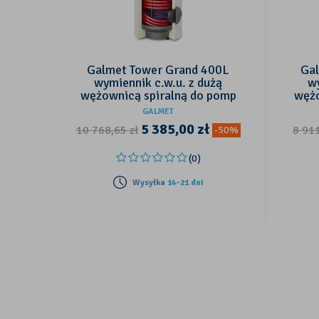
Galmet Tower Grand 400L
Ga
wymiennik c.w.u. z dużą
wy
wężownicą spiralną do pomp
wężo
ciepła
GALMET
5 385,00
zł
10 768,65
zł
8 91
-50%
(0)
Wysyłka
14-21 dni