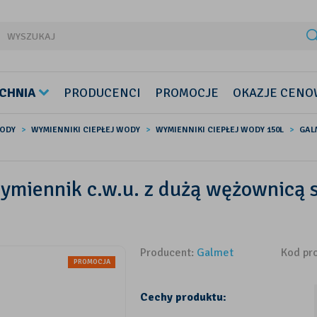
CHNIA
PRODUCENCI
PROMOCJE
OKAZJE CENO
WODY
WYMIENNIKI CIEPŁEJ WODY
WYMIENNIKI CIEPŁEJ WODY 150L
GAL
miennik c.w.u. z dużą wężownicą s
Producent:
Galmet
Kod pr
PROMOCJA
Cechy produktu: