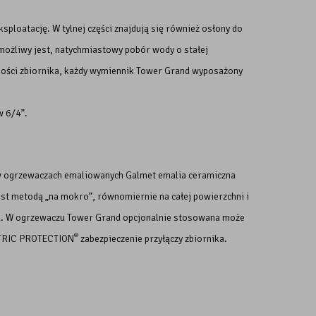
ploatację. W tylnej części znajdują się również osłony do
 możliwy jest, natychmiastowy pobór wody o stałej
lności zbiornika, każdy wymiennik Tower Grand wyposażony
w 6/4”.
 w ogrzewaczach emaliowanych Galmet emalia ceramiczna
est metodą „na mokro”, równomiernie na całej powierzchni i
a. W ogrzewaczu Tower Grand opcjonalnie stosowana może
®
CTRIC PROTECTION
zabezpieczenie przyłączy zbiornika.