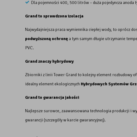
Dla pojemności 400, 500 litrów – duża pojedyncza anoda 
Grand to sprawdzona izolacja
Najwydajniejsza praca wymiennika ciepłej wody, to oprócz do
podwyższoną ochronę
a tym samym długie utrzymanie temper
PVC.
Grand znaczy hybrydowy
Zbiorniki z linii Tower Grand to kolejny element rozbudowy o
idealny element ekologicznych
Hybrydowych Systemów Gr
Grand to gwarancja jakości
Najlepsze surowce, zaawansowana technologia produkcji i w
gwarancji (szczegóły w karcie gwarancyjnej).