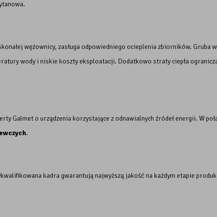
tytanowa.
skonałej wężownicy, zasługa odpowiedniego ocieplenia zbiorników. Gruba wa
atury wody i niskie koszty eksploatacji. Dodatkowo straty ciepła ogranic
ferty Galmet o urządzenia korzystające z odnawialnych źródeł energii. W po
zewczych
.
ykwalifikowana kadra gwarantują najwyższą jakość na każdym etapie produ