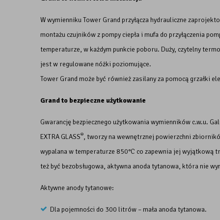
W wymienniku Tower Grand przyłącza hydrauliczne zaprojektow
montażu czujników z pompy ciepła i mufa do przyłączenia pomp
temperaturze, w każdym punkcie poboru. Duży, czytelny termo
jest w regulowane nóżki poziomujące.
Tower Grand może być również zasilany za pomocą grzałki ele
Grand to bezpieczne użytkowanie
Gwarancję bezpiecznego użytkowania wymienników c.w.u. Gal
®
EXTRA GLASS
, tworzy na wewnętrznej powierzchni zbiornikó
wypalana w temperaturze 850°C co zapewnia jej wyjątkową 
też być bezobsługowa, aktywna anoda tytanowa, która nie w
Aktywne anody tytanowe:
Dla pojemności do 300 litrów – mała anoda tytanowa.