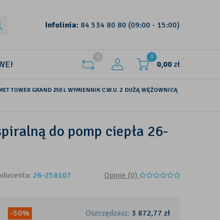
Infolinia:
84 534 80 80
(09:00 - 15:00)
0
0
WE!
0,00
zł
MET TOWER GRAND 250 L WYMIENNIK C.W.U. Z DUŻĄ WĘŻOWNICĄ
piralną do pomp ciepła 26-
oducenta:
26-258107
Opinie (0)
-50%
Oszczędzasz:
3 872,77
zł