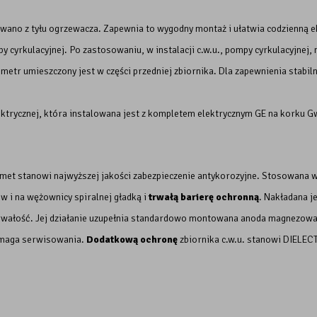
ano z tyłu ogrzewacza. Zapewnia to wygodny montaż i ułatwia codzienną eks
y cyrkulacyjnej. Po zastosowaniu, w instalacji c.w.u., pompy cyrkulacyjnej,
metr umieszczony jest w części przedniej zbiornika. Dla zapewnienia stabi
ktrycznej, która instalowana jest z kompletem elektrycznym GE na korku G
met stanowi najwyższej jakości zabezpieczenie antykorozyjne. Stosowana
w i na wężownicy spiralnej gładką i
trwałą barierę ochronną
. Nakładana j
trwałość. Jej działanie uzupełnia standardowo montowana anoda magnezow
ymaga serwisowania.
Dodatkową ochronę
zbiornika c.w.u. stanowi DIELE