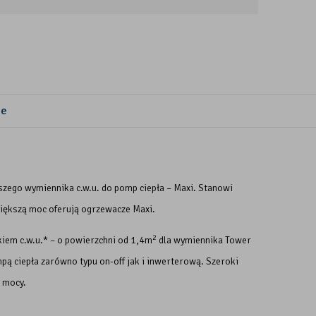
ie
szego wymiennika c.w.u. do pomp ciepła – Maxi. Stanowi
jwiększą moc oferują ogrzewacze Maxi.
2
iem c.w.u.* – o powierzchni od 1,4m
dla wymiennika Tower
pą ciepła zarówno typu on-off jak i inwerterową. Szeroki
 mocy.