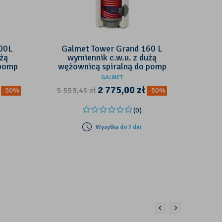
00L
Galmet Tower Grand 160 L
Ga
użą
wymiennik c.w.u. z dużą
w
 pomp
wężownicą spiralną do pomp
węż
ciepła
GALMET
2 775,00
zł
5 553,45
zł
6 88
-50%
-50%
(0)
Wysyłka
do 7 dni