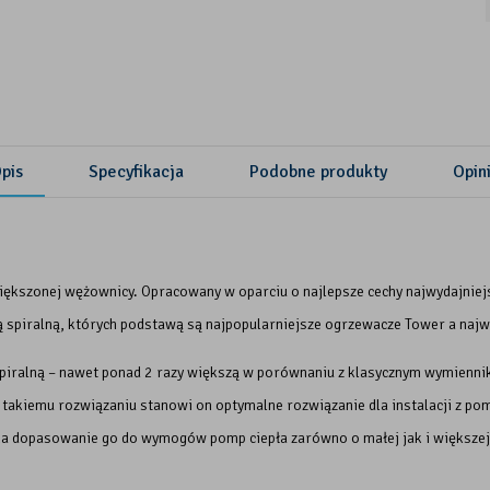
pis
Specyfikacja
Podobne produkty
Opin
iększonej wężownicy. Opracowany w oparciu o najlepsze cechy najwydajniej
cą spiralną, których podstawą są najpopularniejsze ogrzewacze Tower a na
iralną – nawet ponad 2 razy większą w porównaniu z klasycznym wymiennik
takiemu rozwiązaniu stanowi on optymalne rozwiązanie dla instalacji z pom
na dopasowanie go do wymogów pomp ciepła zarówno o małej jak i większej