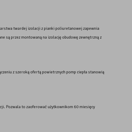
rstwa twardej izolacji z pianki poliuretanowej zapewnia
zane są przez montowaną na izolację obudowę zewnętrzną z
łączeniu z szeroką ofertą powietrznych pomp ciepła stanowią
kcji. Pozwala to zaoferować użytkownikom 60 miesięcy